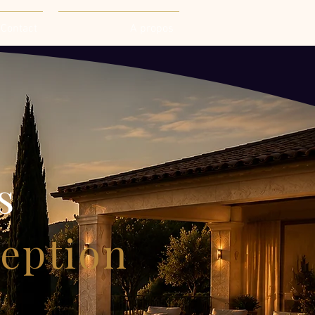
Contact
A propos
s
ception
ôte d’Azur