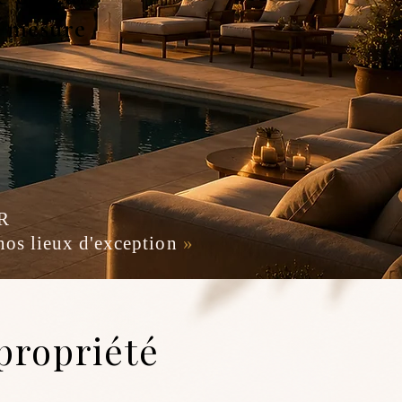
r mesure
R
os lieux d'exception
»
propriété