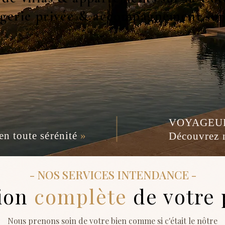
gerie privée & accompagnement su
VOYAGEU
en toute sérénité
»
Découvrez n
- NOS SERVICES INTENDANCE -
ion
complète
de votre 
Nous prenons soin de votre bien comme si c'était le nôtre