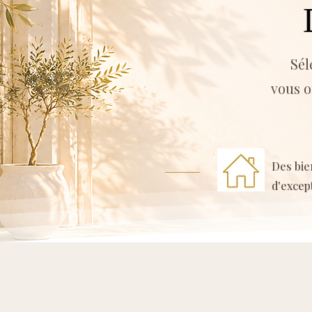
Sél
vous o
Des bie
d'excep