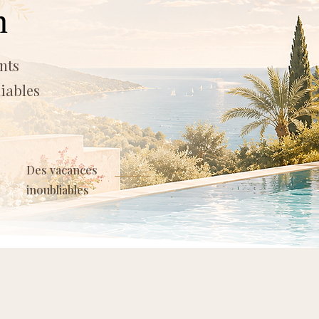
n
nts
liables
Des vacances
inoubliables